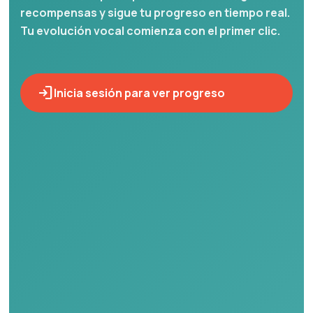
recompensas y sigue tu progreso en tiempo real.
Tu evolución vocal comienza con el primer clic.
login
Inicia sesión para ver progreso