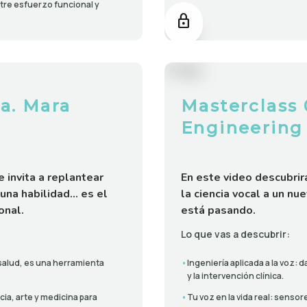
ntre esfuerzo funcional y
lock
ra. Mara
Masterclass 
Engineering
e invita a replantear
En este video descubrir
 una habilidad… es el
la ciencia vocal a un nu
onal.
está pasando.
Lo que vas a descubrir:
salud, es una herramienta
•
Ingeniería aplicada a la voz:
y la intervención clínica.
cia, arte y medicina para
•
Tu voz en la vida real: senso