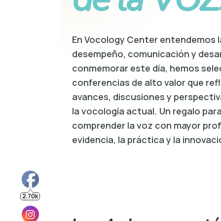
En Vocology Center entendemos l
desempeño, comunicación y desar
conmemorar este día, hemos sele
conferencias de alto valor que ref
2.70k
avances, discusiones y perspecti
la vocología actual. Un regalo pa
9.78k
comprender la voz con mayor prof
evidencia, la práctica y la innovaci
1.22k
430