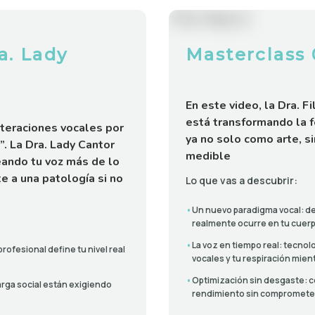
a. Lady
Masterclass 0
En este video, la Dra. F
está transformando la f
teraciones vocales por
ya no solo como arte, s
”. La Dra. Lady Cantor
medible
ando tu voz más de lo
e a una patología si no
Lo que vas a descubrir:
•
Un nuevo paradigma vocal: dej
realmente ocurre en tu cuerp
•
La voz en tiempo real: tecnol
profesional define tu nivel real
vocales y tu respiración mien
•
Optimización sin desgaste: c
carga social están exigiendo
rendimiento sin comprometer 