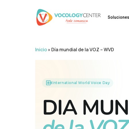
Skip
to
main
Solucione
content
Inicio
»
Día mundial de la VOZ – WVD
emergency_recording
International World Voice Day
DIA MUN
de la VOZ