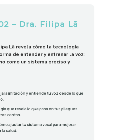
2 – Dra. Filipa Lã
ilipa Lã revela cómo la tecnología
orma de entender y entrenar la voz:
ino como un sistema preciso y
a la imitación y entiende tu voz desde lo que
o.
ogía que revela lo que pasa en tus pliegues
tras cantas.
ómo ajustar tu sistema vocal para mejorar
la salud.