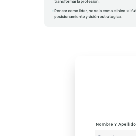
transformar la profesión.
•
Pensar como líder, no solo como clínico: el f
posicionamiento y visión estratégica.
lock
Nombre Y Apellido