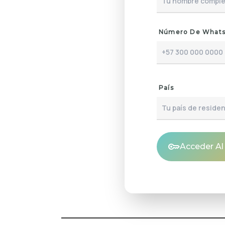
Número De What
País
key
Acceder A