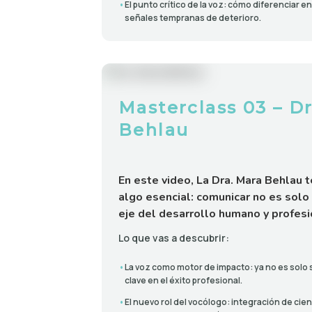
•
El punto crítico de la voz: cómo diferenciar e
señales tempranas de deterioro.
lock
Masterclass 03 – D
Behlau
En este video, La Dra. Mara Behlau t
algo esencial: comunicar no es solo
eje del desarrollo humano y profesi
Lo que vas a descubrir:
•
La voz como motor de impacto: ya no es solo 
clave en el éxito profesional.
•
El nuevo rol del vocólogo: integración de cien